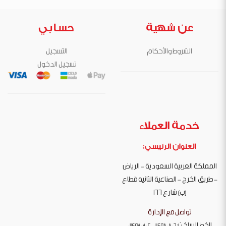
عن شهية
حسابي
الشروط والأحكام
التسجيل
تسجيل الدخول
خدمة العملاء
العنوان الرئيسي:
المملكة العربية السعودية - الرياض
- طريق الخرج - الصناعية الثانيه قطاع
(ب) شارع 166
تواصل مع الإدارة
الخط الساخن:
0114980806-0114980802