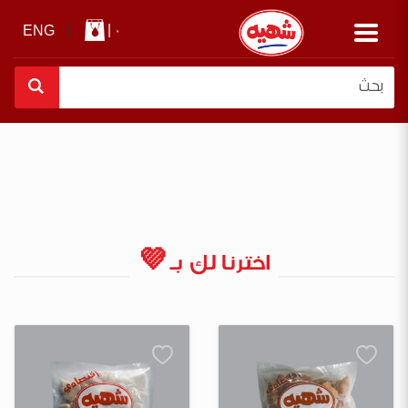
|
0
ENG
|
اخترنا لك بـ 💜